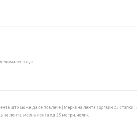
садецимален клуч
 лента што може да се повлече
|
Мерка на лента Торгвин 25 стапки
|
а на лента, мерна лента од 25 метри, челик