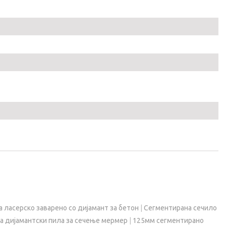
а ласерско заварено со дијамант за бетон
|
Сегментирана сечило
а дијамантски пила за сечење мермер
|
125мм сегментирано