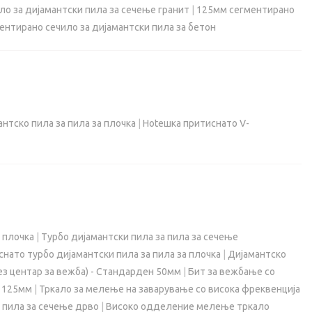
о за дијамантски пила за сечење гранит
|
125мм сегментирано
ентирано сечило за дијамантски пила за бетон
нтско пила за пила за плочка
|
Hotешка притиснато V-
 плочка
|
Турбо дијамантски пила за пила за сечење
нато турбо дијамантски пила за пила за плочка
|
Дијамантско
ез центар за вежба) - Стандарден 50мм
|
Бит за вежбање со
и 125мм
|
Тркало за мелење на заварување со висока фреквенција
 пила за сечење дрво
|
Високо одделение мелење тркало