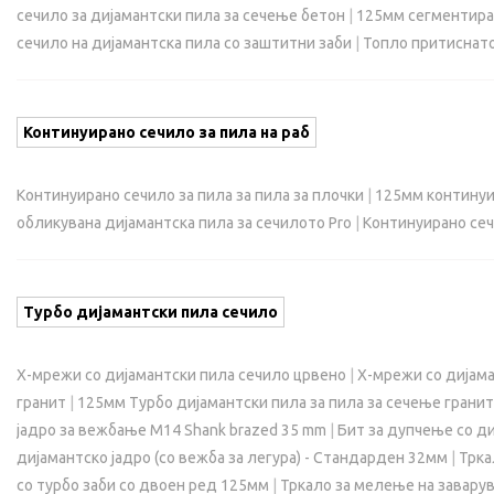
сечило за дијамантски пила за сечење бетон
|
125мм сегментиран
сечило на дијамантска пила со заштитни заби
|
Топло притиснато
Континуирано сечило за пила на раб
Континуирано сечило за пила за пила за плочки
|
125мм континуир
обликувана дијамантска пила за сечилото Pro
|
Континуирано сеч
Турбо дијамантски пила сечило
X-мрежи со дијамантски пила сечило црвено
|
X-мрежи со дијама
гранит
|
125мм Турбо дијамантски пила за пила за сечење гранит
јадро за вежбање M14 Shank brazed 35 mm
|
Бит за дупчење со ди
дијамантско јадро (со вежба за легура) - Стандарден 32мм
|
Трка
со турбо заби со двоен ред 125мм
|
Тркало за мелење на заварув