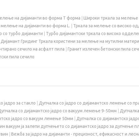
мелење на дијаманти во форма Т форма
|
Широки тркала за мелење 
 мелење на дијаманти во форма L.
|
Тркала за мелење со високо о
о со турбо дијаманти
|
Турбо дијамантски тркала со високо одделе
 Дијамант Гридинг Тркала користени за мелење на мутилни матери
нтирано сечило на асфалт пила
|
Гранит излечен бетонски пила се
тски пила сечило
о јадро за стакло
|
Дупчалка со јадро со дијамантско лемење со п
Дупчалка со дијамантско јадро со вакуум лемење 9-50мм
|
Дупчалка
нтско јадро со вакуум лемење 50мм
|
Дупчалка со дијамантско јад
ин вакуум ја залепи дупчењето со дијамантско јадро за дупчење п
гвин
|
Вежба за јадро на дијаманти - прецизност, ефикасност и лесн