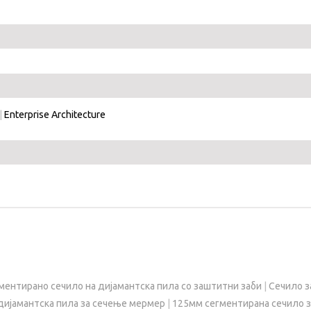
|
Enterprise Architecture
ментирано сечило на дијамантска пила со заштитни заби
|
Сечило з
дијамантска пила за сечење мермер
|
125мм сегментирана сечило з