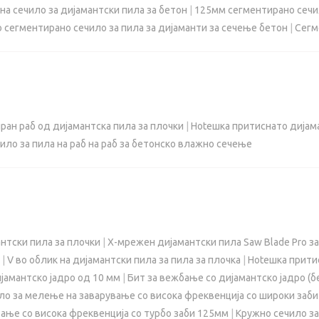
а сечило за дијамантски пила за бетон
|
125мм сегментирано сечил
 сегментирано сечило за пила за дијаманти за сечење бетон
|
Сегм
ан раб од дијамантска пила за плочки
|
Hotешка притиснато дијама
ило за пила на раб на раб за бетонско влажно сечење
нтски пила за плочки
|
X-мрежен дијамантски пила Saw Blade Pro за
|
V во облик на дијамантски пила за пила за плочка
|
Hotешка притис
јамантско јадро од 10 мм
|
Бит за вежбање со дијамантско јадро (б
ло за мелење на заварување со висока фреквенција со широки заб
ање со висока фреквенција со турбо заби 125мм
|
Кружно сечило за