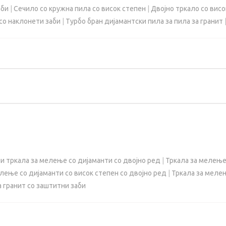
аби
|
Сечило со кружна пила со висок степен
|
Двојно тркало со вис
 со наклонети заби
|
Турбо бран дијамантски пила за пила за гранит
и тркала за мелење со дијаманти со двојно ред
|
Тркала за мелење
лење со дијаманти со висок степен со двојно ред
|
Тркала за мелењ
а гранит со заштитни заби