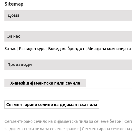
Sitemap
Дома
За нас
За нас
|
Развојен курс
|
Вовед во брендот
|
Мисија на компанијата
Производи
X-mesh дијамантски пили сечила
Сегментирано сечило на дијамантска пила
Сегментирано сечило на дијамантска пила за сечење бетон
|
Сег
за дијамантски пила за сечење гранит
|
Сегментирана сечило на 