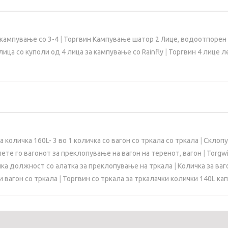
 кампување со 3-4
|
Торгвин Кампување шатор 2 Лице, водоотпорен 
ица со куполи од 4 лица за кампување со Rainfly
|
Торгвин 4 лице л
 количка 160L- 3 во 1 количка со вагон со тркала со тркала
|
Склопу
ете го вагонот за преклопување на вагон на теренот, вагон
|
Torgwi
шка должност со алатка за преклопување на тркала
|
Количка за ваг
и вагон со тркала
|
Торгвин со тркала за тркалачки колички 140L ка