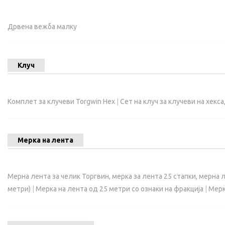
Дрвена вежба малку
Клуч
Комплет за клучеви Torgwin Hex
|
Сет на клуч за клучеви на хек
Мерка на лента
Мерна лента за челик Торгвин, мерка за лента 25 стапки, мерна
метри)
|
Мерка на лента од 25 метри со ознаки на фракција
|
Мерк