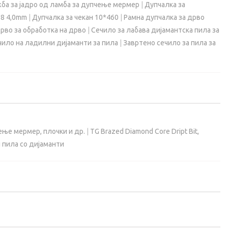
ба за јадро од ламба за дупчење мермер
|
Дупчалка за
38 4,0mm
|
Дупчалка за чекан 10*460
|
Рамна дупчалка за дрво
рво за обработка на дрво
|
Сечило за лабава дијамантска пила за
ило на ладилни дијаманти за пила
|
Завртено сечило за пила за
ење мермер, плочки и др.
|
TG Brazed Diamond Core Dript Bit,
 пила со дијаманти