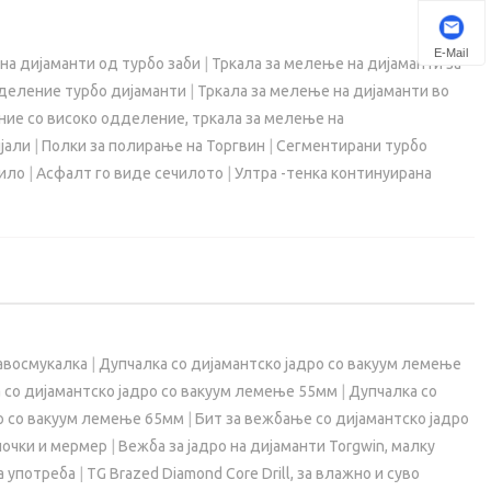
E-Mail
на дијаманти од турбо заби
|
Тркала за мелење на дијаманти за
дделение турбо дијаманти
|
Тркала за мелење на дијаманти во
ние со високо одделение, тркала за мелење на
јали
|
Полки за полирање на Торгвин
|
Сегментирани турбо
чило
|
Асфалт го виде сечилото
|
Ултра -тенка континуирана
равосмукалка
|
Дупчалка со дијамантско јадро со вакуум лемење
 со дијамантско јадро со вакуум лемење 55мм
|
Дупчалка со
ро со вакуум лемење 65мм
|
Бит за вежбање со дијамантско јадро
лочки и мермер
|
Вежба за јадро на дијаманти Torgwin, малку
а употреба
|
TG Brazed Diamond Core Drill, за влажно и суво