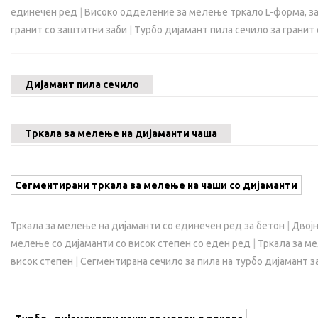
единечен ред
|
Високо одделение за мелење тркало L-форма, з
гранит со заштитни заби
|
Турбо дијамант пила сечило за гранит
Дијамант пила сечило
Тркала за мелење на дијаманти чаша
Сегментирани тркала за мелење на чаши со дијаманти
Тркала за мелење на дијаманти со единечен ред за бетон
|
Двојн
мелење со дијаманти со висок степен со еден ред
|
Тркала за ме
висок степен
|
Сегментирана сечило за пила на турбо дијамант з