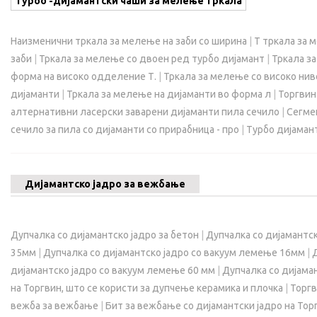
Турбо -дијамантски чаши за мелење тркала
Наизменични тркала за мелење на заби со ширина
|
Т тркала за 
заби
|
Тркала за мелење со двоен ред турбо дијамант
|
Тркала за
форма на високо одделение Т.
|
Тркала за мелење со високо нив
дијаманти
|
Тркала за мелење на дијаманти во форма л
|
Торгвин
алтернативни ласерски заварени дијаманти пила сечило
|
Сегме
сечило за пила со дијаманти со прирабница - про
|
Турбо дијаман
Дијамантско јадро за вежбање
Дупчалка со дијамантско јадро за бетон
|
Дупчалка со дијамантск
35мм
|
Дупчалка со дијамантско јадро со вакуум лемење 16мм
|
дијамантско јадро со вакуум лемење 60 мм
|
Дупчалка со дијама
на Торгвин, што се користи за дупчење керамика и плочка
|
Торгв
вежба за вежбање
|
Бит за вежбање со дијамантски јадро на Тор