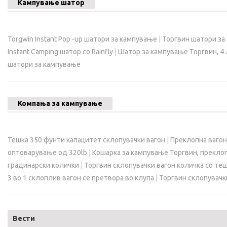
Кампување шатор
Torgwin Instant Pop -up шатори за кампување
|
Торгвин шатори за
Instant Camping шатор со Rainfly
|
Шатор за кампување Торгвин, 4 л
шатори за кампување
Компања за кампување
Тешка 350 фунти капацитет склопувачки вагон
|
Преклопна вагона
оптоварување од 320lb
|
Кошарка за кампување Торгвин, преклоп
градинарски колички
|
Торгвин склопувачки вагон количка со те
3 во 1 склоплив вагон се претвора во клупа
|
Торгвин склопувачк
Вести