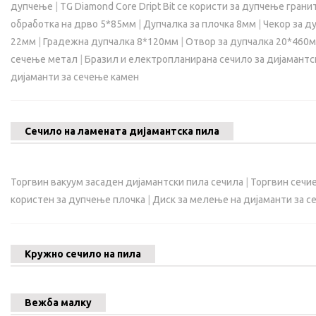
дупчење
|
TG Diamond Core Dript Bit се користи за дупчење гран
обработка на дрво 5*85мм
|
Дупчалка за плочка 8мм
|
Чекор за д
22мм
|
Градежна дупчалка 8*120мм
|
Отвор за дупчалка 20*460
сечење метал
|
Бразил и електропланирана сечило за дијамантс
дијаманти за сечење камен
Сечило на ламената дијамантска пила
Торгвин вакуум засаден дијамантски пила сечила
|
Торгвин сечие
користен за дупчење плочка
|
Диск за мелење на дијаманти за се
Кружно сечило на пила
Вежба малку