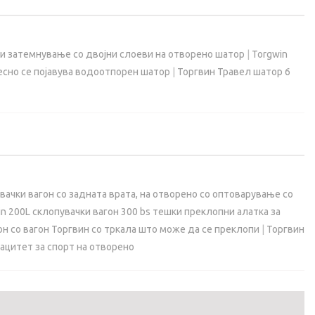
и затемнување со двојни слоеви на отворено шатор
|
Torgwin
есно се појавува водоотпорен шатор
|
Торгвин Травел шатор 6
вачки вагон со задната врата, на отворено со оптоварување со
n 200L склопувачки вагон 300 bs тешки преклопни алатка за
он со вагон Торгвин со тркала што може да се преклопи
|
Торгвин
пацитет за спорт на отворено