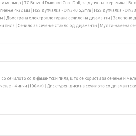
ит и мермер
|
TG Brazed Diamond Core Drill, за дупчење керамика
|
Веж
упчење 4-32 мм
|
HSS дупчалка - DIN340 6,5mm
|
HSS дупчалка - DIN3
мм
|
Двострана електроплетирана сечило на дијаманти
|
Залепено д
ки пила
|
Сечило за сечење стакло од дијаманти
|
Мулти-намена сеч
 со сечилото со дијамантски пила, што се користи за сечење и мел
чење - 4 инчи (100мм)
|
Дисктурен диск на сечилото со дијамантски