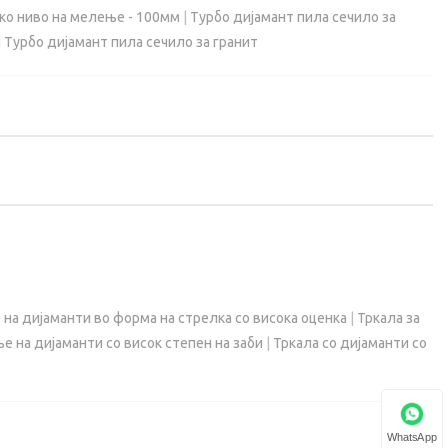
око ниво на мелење - 100мм
|
Турбо дијамант пила сечило за
|
Турбо дијамант пила сечило за гранит
 на дијаманти во форма на стрелка со висока оценка
|
Тркала за
е на дијаманти со висок степен на заби
|
Тркала со дијаманти со
WhatsApp