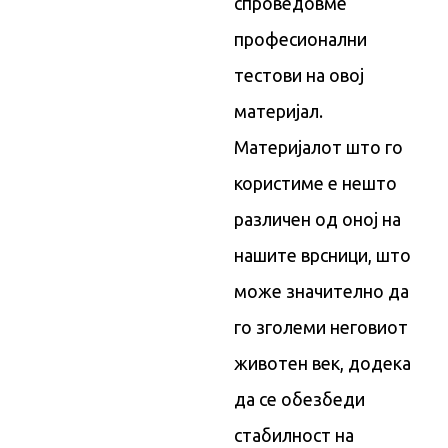
спроведовме
професионални
тестови на овој
материјал.
Материјалот што го
користиме е нешто
различен од оној на
нашите врсници, што
може значително да
го зголеми неговиот
животен век, додека
да се обезбеди
стабилност на