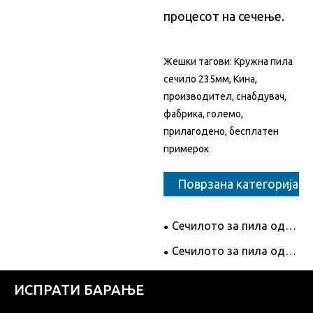
процесот на сечење.
Жешки тагови: Кружна пила
сечило 235мм, Кина,
производител, снабдувач,
фабрика, големо,
прилагодено, бесплатен
примерок
Поврзана категорија
Сечилото за пила од
легура за сечење дрво
Сечилото за пила од
легура за сечење
алуминиум
ИСПРАТИ БАРАЊЕ