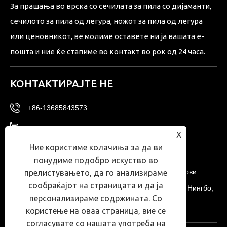
За прашања во врска со сечилата за пила со дијаманти,
сечилото за пила од легура, ножот за пила од легура
или ценовникот, ве молиме оставете ни ја вашата е-
пошта и ние ќе стапиме во контакт во рок од 24 часа.
КОНТАКТИРАЈТЕ НЕ
+86-13685843573
+86-13685843573
X
Ние користиме колачиња за да ви
Sales02@nbtg-tools.com
понудиме подобро искуство во
Бр. 20, Источен округ, Центар за иновации за нови
прелистувањето, да го анализираме
сообраќајот на страницата и да ја
материјали Нингбо, зона за висока технологија Нингбо,
персонализираме содржината. Со
провинција Жеџијанг, Кина.
користење на оваа страница, вие се
согласувате со нашата употреба на