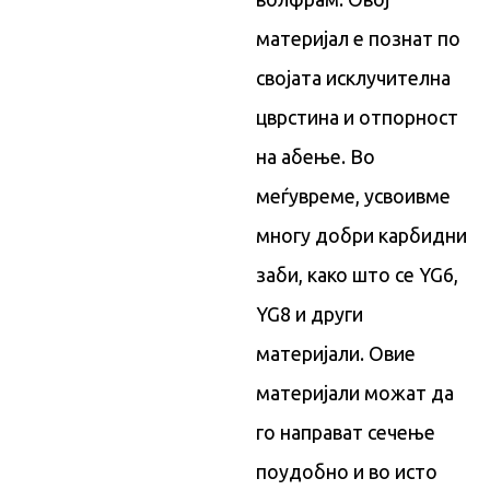
материјал е познат по
својата исклучителна
цврстина и отпорност
на абење. Во
меѓувреме, усвоивме
многу добри карбидни
заби, како што се YG6,
YG8 и други
материјали. Овие
материјали можат да
го направат сечење
поудобно и во исто