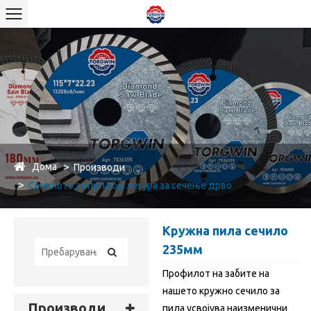
Дома
Производи
Сечилото за пила од легура за сечење дрво
Кружна пила сечило
235мм
Профилот на забите на
нашето кружно сечило за
Производи
пила усвојува наизменични