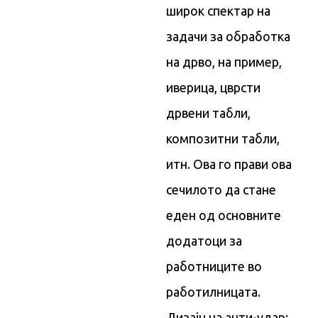
широк спектар на
задачи за обработка
на дрво, на пример,
иверица, цврсти
дрвени табли,
композитни табли,
итн. Ова го прави ова
сечилото да стане
еден од основните
додатоци за
работниците во
работилницата.
Дизајн на анти-удар: