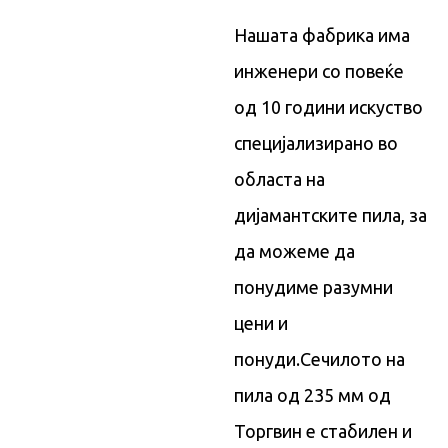
Нашата фабрика има
инженери со повеќе
од 10 години искуство
специјализирано во
областа на
дијамантските пила, за
да можеме да
понудиме разумни
цени и
понуди.
Сечилото на
пила од 235 мм од
Торгвин е стабилен и