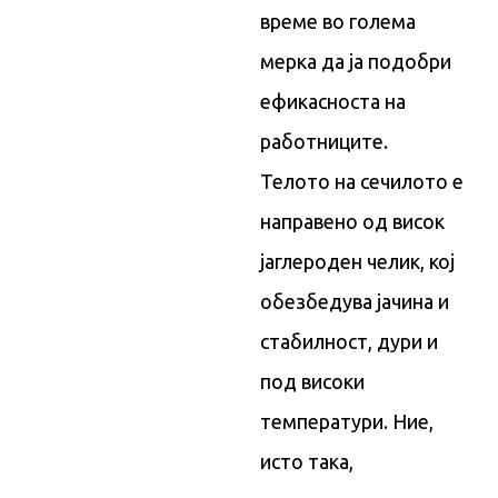
време во голема
мерка да ја подобри
ефикасноста на
работниците.
Телото на сечилото е
направено од висок
јаглероден челик, кој
обезбедува јачина и
стабилност, дури и
под високи
температури. Ние,
исто така,