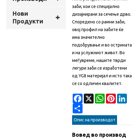
заби, кои се специјално
Нови
дизајнирани за сечење дрво.
Продукти
Споредено со рамни заби,
овој профил на забите ќе
има значително
подобрување и во острината
и на услужниот живот. Во
меѓувреме, нашите тврди
легури заби се изработени
од YG8 материјал и исто така
се со одличен квалитет.
Facebook
X
WhatsApp
Pinterest
Linke
Share
Опис на производот
Вовед во производ