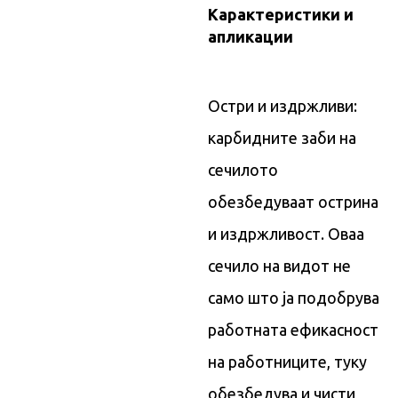
Карактеристики и
апликации
Остри и издржливи:
карбидните заби на
сечилото
обезбедуваат острина
и издржливост. Оваа
сечило на видот не
само што ја подобрува
работната ефикасност
на работниците, туку
обезбедува и чисти,