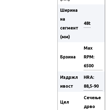
Ширина
на
48t
сегмент
(мм)
Max
Брзина
RPM:
6500
Издржл
HRA:
ивост
88,5-90
Сечење
Цел
дрво